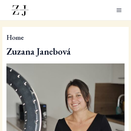
Přeskočit
na
Main
obsah
Men
Home
Zuzana Janebová