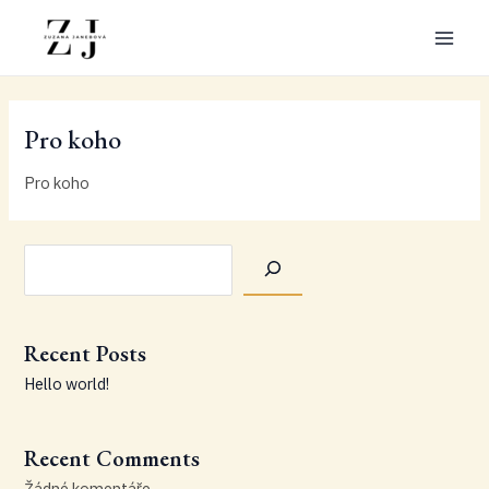
Přeskočit
na
Main
obsah
Men
Pro koho
Pro koho
Hledat
Recent Posts
Hello world!
Recent Comments
Žádné komentáře.