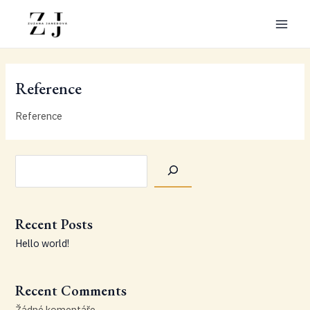
Přeskočit
na
Main
obsah
Men
Reference
Reference
Hledat
Recent Posts
Hello world!
Recent Comments
Žádné komentáře.