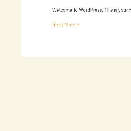
Welcome to WordPress. This is your firs
Hello
Read More »
world!